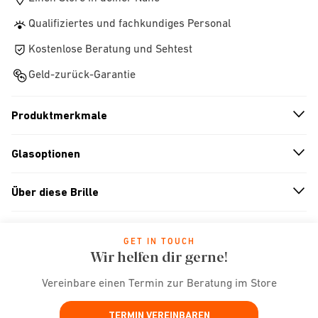
Qualifiziertes und fachkundiges Personal
Kostenlose Beratung und Sehtest
Geld-zurück-Garantie
Produktmerkmale
n
A
r
r
o
w
i
c
o
Glasoptionen
n
A
r
r
o
w
i
c
o
Über diese Brille
n
A
r
r
o
w
i
c
o
GET IN TOUCH
Wir helfen dir gerne!
Vereinbare einen Termin zur Beratung im Store
TERMIN VEREINBAREN