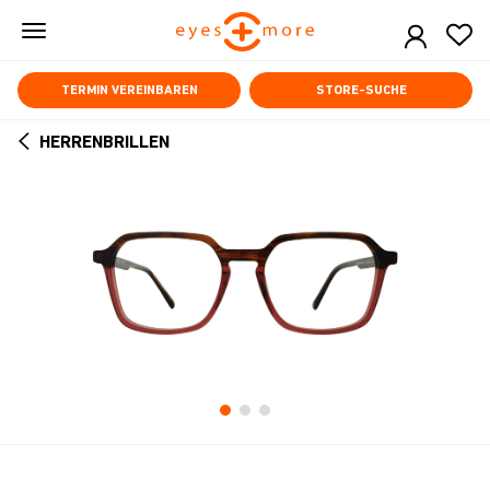
Skip
to
main
content
TERMIN VEREINBAREN
STORE-SUCHE
HERRENBRILLEN
ARROW
BACK