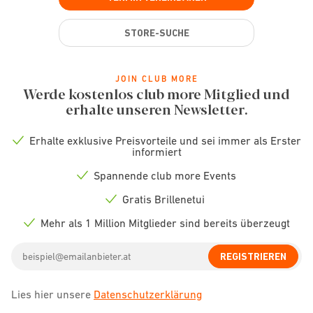
STORE-SUCHE
JOIN CLUB MORE
Werde kostenlos club more Mitglied und
erhalte unseren Newsletter.
Erhalte exklusive Preisvorteile und sei immer als Erster
Check
informiert
icon
Spannende club more Events
Check
icon
Gratis Brillenetui
Check
icon
Mehr als 1 Million Mitglieder sind bereits überzeugt
Check
icon
Email
REGISTRIEREN
address
Lies hier unsere
Datenschutzerklärung