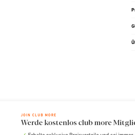
P
G
Ü
JOIN CLUB MORE
Werde kostenlos club more Mitgli
Erhalte exklusive Preisvorteile und sei immer 