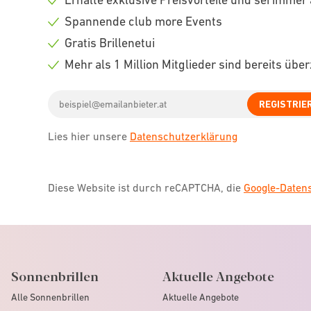
Check
Spannende club more Events
icon
Check
Gratis Brillenetui
icon
Check
Mehr als 1 Million Mitglieder sind bereits übe
icon
Check
Email
icon
REGISTRIE
address
Lies hier unsere
Datenschutzerklärung
Diese Website ist durch reCAPTCHA, die
Google-Date
Sonnenbrillen
Aktuelle Angebote
Alle Sonnenbrillen
Aktuelle Angebote