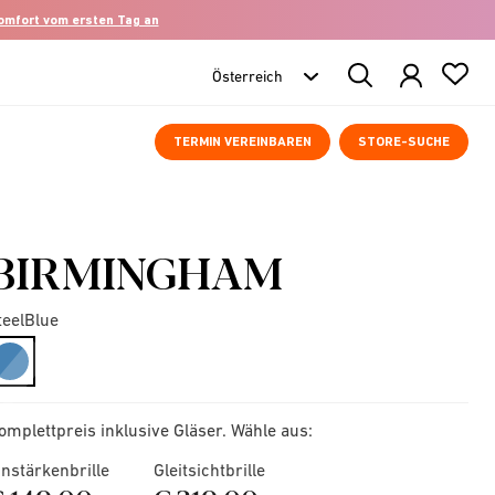
komfort vom ersten Tag an
Search
Products
TERMIN VEREINBAREN
STORE-SUCHE
BIRMINGHAM
teelBlue
selected
omplettpreis inklusive Gläser. Wähle aus:
instärkenbrille
Gleitsichtbrille