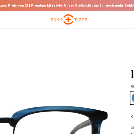
 zum Preis von 2! |
Premium Lifestyle: Unser Gleitsichtglas für noch mehr Seh
S
K
E