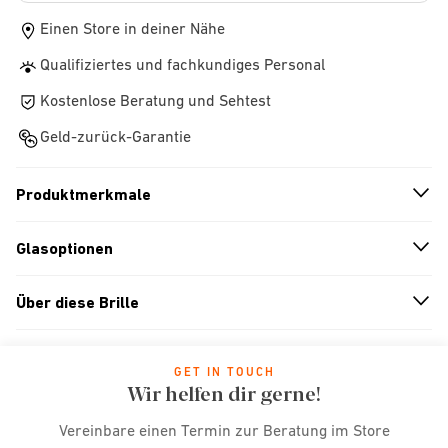
Einen Store in deiner Nähe
Qualifiziertes und fachkundiges Personal
Kostenlose Beratung und Sehtest
Geld-zurück-Garantie
Produktmerkmale
n
A
r
r
o
w
i
c
o
Glasoptionen
n
A
r
r
o
w
i
c
o
Über diese Brille
n
A
r
r
o
w
i
c
o
GET IN TOUCH
Wir helfen dir gerne!
Vereinbare einen Termin zur Beratung im Store