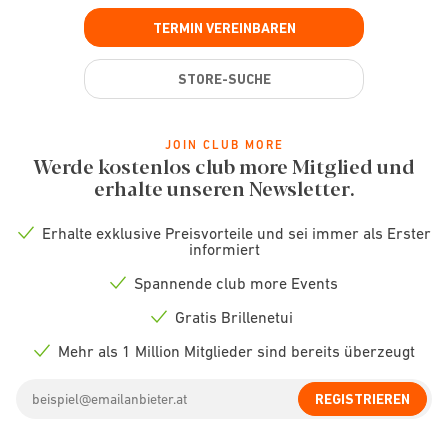
TERMIN VEREINBAREN
STORE-SUCHE
JOIN CLUB MORE
Werde kostenlos club more Mitglied und
erhalte unseren Newsletter.
Erhalte exklusive Preisvorteile und sei immer als Erster
Check
informiert
icon
Spannende club more Events
Check
icon
Gratis Brillenetui
Check
icon
Mehr als 1 Million Mitglieder sind bereits überzeugt
Check
icon
Email
REGISTRIEREN
address