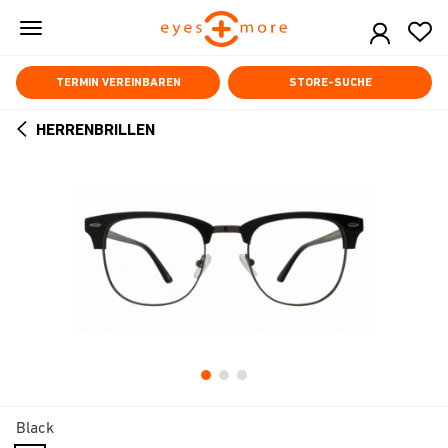
Skip
to
main
content
TERMIN VEREINBAREN
STORE-SUCHE
HERRENBRILLEN
ARROW
BACK
Black