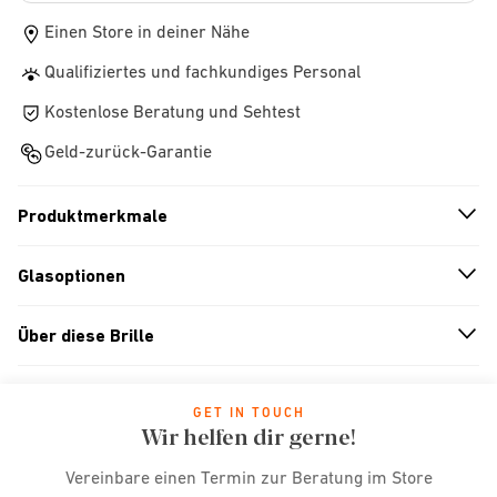
Einen Store in deiner Nähe
Qualifiziertes und fachkundiges Personal
Kostenlose Beratung und Sehtest
Geld-zurück-Garantie
Produktmerkmale
n
A
r
r
o
w
i
c
o
Glasoptionen
n
A
r
r
o
w
i
c
o
Über diese Brille
n
A
r
r
o
w
i
c
o
GET IN TOUCH
Wir helfen dir gerne!
Vereinbare einen Termin zur Beratung im Store