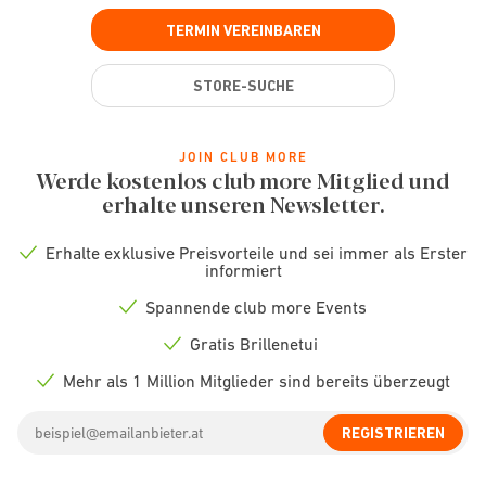
TERMIN VEREINBAREN
STORE-SUCHE
JOIN CLUB MORE
Werde kostenlos club more Mitglied und
erhalte unseren Newsletter.
Erhalte exklusive Preisvorteile und sei immer als Erster
Check
informiert
icon
Spannende club more Events
Check
icon
Gratis Brillenetui
Check
icon
Mehr als 1 Million Mitglieder sind bereits überzeugt
Check
icon
Email
REGISTRIEREN
address