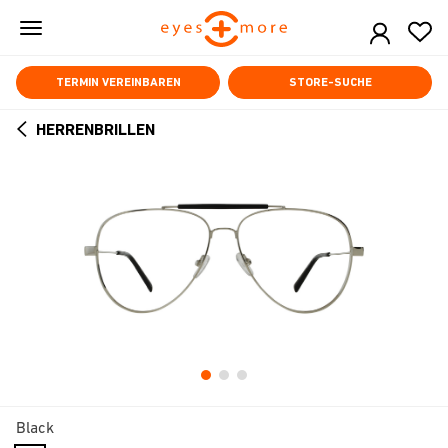
Skip
to
main
content
TERMIN VEREINBAREN
STORE-SUCHE
HERRENBRILLEN
ARROW
BACK
Black