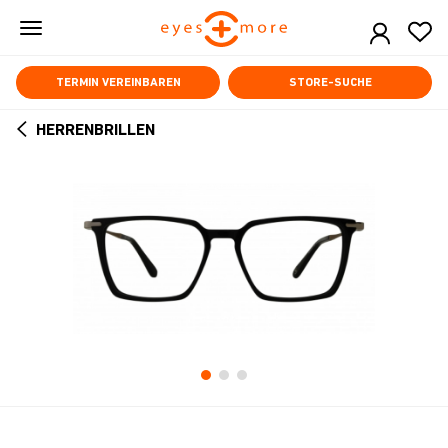
Skip
to
main
content
TERMIN VEREINBAREN
STORE-SUCHE
HERRENBRILLEN
ARROW
BACK