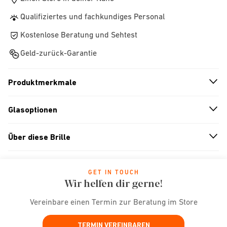
Qualifiziertes und fachkundiges Personal
Kostenlose Beratung und Sehtest
Geld-zurück-Garantie
Produktmerkmale
n
A
r
r
o
w
i
c
o
Glasoptionen
n
A
r
r
o
w
i
c
o
Über diese Brille
n
A
r
r
o
w
i
c
o
GET IN TOUCH
Wir helfen dir gerne!
Vereinbare einen Termin zur Beratung im Store
TERMIN VEREINBAREN