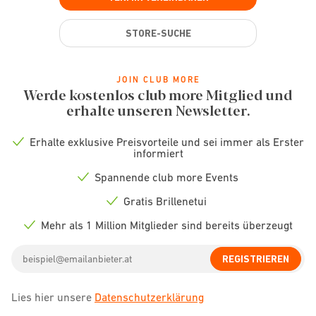
STORE-SUCHE
JOIN CLUB MORE
Werde kostenlos club more Mitglied und
erhalte unseren Newsletter.
Erhalte exklusive Preisvorteile und sei immer als Erster
Check
informiert
icon
Spannende club more Events
Check
icon
Gratis Brillenetui
Check
icon
Mehr als 1 Million Mitglieder sind bereits überzeugt
Check
icon
Email
REGISTRIEREN
address
Lies hier unsere
Datenschutzerklärung