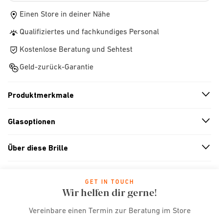
Einen Store in deiner Nähe
Qualifiziertes und fachkundiges Personal
Kostenlose Beratung und Sehtest
Geld-zurück-Garantie
Produktmerkmale
n
A
r
r
o
w
i
c
o
Glasoptionen
n
A
r
r
o
w
i
c
o
Über diese Brille
n
A
r
r
o
w
i
c
o
GET IN TOUCH
Wir helfen dir gerne!
Vereinbare einen Termin zur Beratung im Store