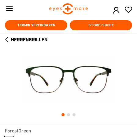
Skip
to
main
content
TERMIN VEREINBAREN
STORE-SUCHE
HERRENBRILLEN
ARROW
BACK
ForestGreen