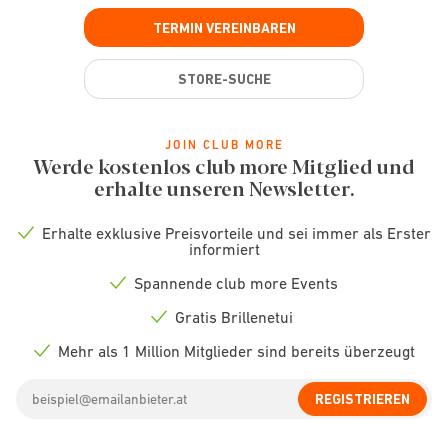
TERMIN VEREINBAREN
STORE-SUCHE
JOIN CLUB MORE
Werde kostenlos club more Mitglied und
erhalte unseren Newsletter.
Erhalte exklusive Preisvorteile und sei immer als Erster
Check
informiert
icon
Spannende club more Events
Check
icon
Gratis Brillenetui
Check
icon
Mehr als 1 Million Mitglieder sind bereits überzeugt
Check
icon
Email
REGISTRIEREN
address