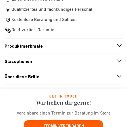
Qualifiziertes und fachkundiges Personal
Kostenlose Beratung und Sehtest
Geld-zurück-Garantie
Produktmerkmale
n
A
r
r
o
w
i
c
o
Glasoptionen
n
A
r
r
o
w
i
c
o
Über diese Brille
n
A
r
r
o
w
i
c
o
GET IN TOUCH
Wir helfen dir gerne!
Vereinbare einen Termin zur Beratung im Store
TERMIN VEREINBAREN