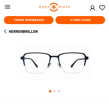
Skip
to
main
content
TERMIN VEREINBAREN
STORE-SUCHE
HERRENBRILLEN
ARROW
BACK