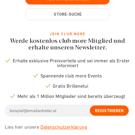
STORE-SUCHE
JOIN CLUB MORE
Werde kostenlos club more Mitglied und
erhalte unseren Newsletter.
Erhalte exklusive Preisvorteile und sei immer als Erster
Check
informiert
icon
Spannende club more Events
Check
icon
Gratis Brillenetui
Check
icon
Mehr als 1 Million Mitglieder sind bereits überzeugt
Check
icon
Email
REGISTRIEREN
address
Lies hier unsere
Datenschutzerklärung