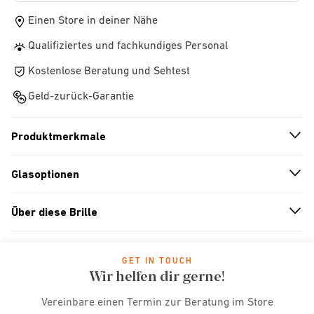
Einen Store in deiner Nähe
Qualifiziertes und fachkundiges Personal
Kostenlose Beratung und Sehtest
Geld-zurück-Garantie
Produktmerkmale
n
A
r
r
o
w
i
c
o
Glasoptionen
n
A
r
r
o
w
i
c
o
Über diese Brille
n
A
r
r
o
w
i
c
o
GET IN TOUCH
Wir helfen dir gerne!
Vereinbare einen Termin zur Beratung im Store