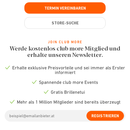
TERMIN VEREINBAREN
STORE-SUCHE
JOIN CLUB MORE
Werde kostenlos club more Mitglied und
erhalte unseren Newsletter.
Erhalte exklusive Preisvorteile und sei immer als Erster
Check
informiert
icon
Spannende club more Events
Check
icon
Gratis Brillenetui
Check
icon
Mehr als 1 Million Mitglieder sind bereits überzeugt
Check
icon
Email
REGISTRIEREN
address