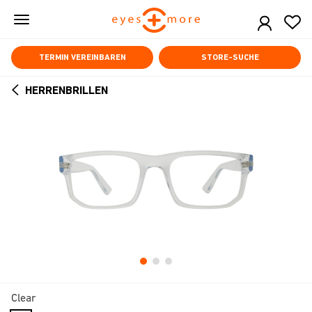
Skip
to
main
content
TERMIN VEREINBAREN
STORE-SUCHE
HERRENBRILLEN
ARROW
BACK
Clear