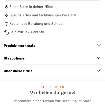
Einen Store in deiner Nähe
Qualifiziertes und fachkundiges Personal
Kostenlose Beratung und Sehtest
Geld-zurück-Garantie
Produktmerkmale
n
A
r
r
o
w
i
c
o
Glasoptionen
n
A
r
r
o
w
i
c
o
Über diese Brille
n
A
r
r
o
w
i
c
o
GET IN TOUCH
Wir helfen dir gerne!
Vereinbare einen Termin zur Beratung im Store