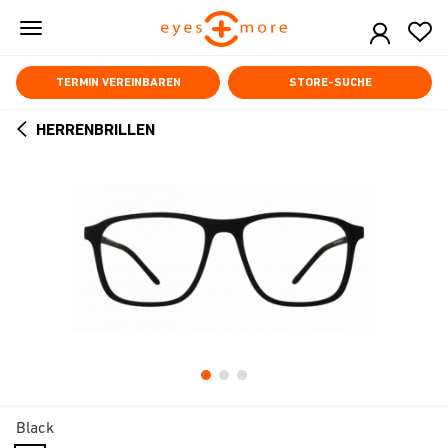
Skip
to
main
content
TERMIN VEREINBAREN
STORE-SUCHE
HERRENBRILLEN
ARROW
BACK
Black