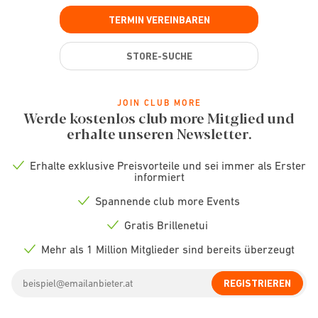
TERMIN VEREINBAREN
STORE-SUCHE
JOIN CLUB MORE
Werde kostenlos club more Mitglied und
erhalte unseren Newsletter.
Erhalte exklusive Preisvorteile und sei immer als Erster
Check
informiert
icon
Spannende club more Events
Check
icon
Gratis Brillenetui
Check
icon
Mehr als 1 Million Mitglieder sind bereits überzeugt
Check
icon
Email
REGISTRIEREN
address