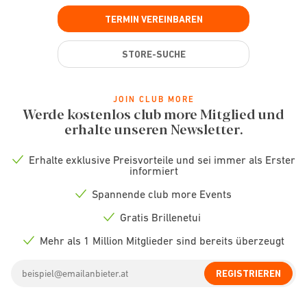
TERMIN VEREINBAREN
STORE-SUCHE
JOIN CLUB MORE
Werde kostenlos club more Mitglied und
erhalte unseren Newsletter.
Erhalte exklusive Preisvorteile und sei immer als Erster
Check
informiert
icon
Spannende club more Events
Check
icon
Gratis Brillenetui
Check
icon
Mehr als 1 Million Mitglieder sind bereits überzeugt
Check
icon
Email
REGISTRIEREN
address