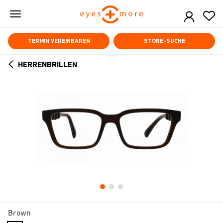
Skip
to
main
content
TERMIN VEREINBAREN
STORE-SUCHE
HERRENBRILLEN
ARROW
BACK
Brown