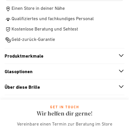
Einen Store in deiner Nähe
Qualifiziertes und fachkundiges Personal
Kostenlose Beratung und Sehtest
Geld-zurück-Garantie
Produktmerkmale
n
A
r
r
o
w
i
c
o
Glasoptionen
n
A
r
r
o
w
i
c
o
Über diese Brille
n
A
r
r
o
w
i
c
o
GET IN TOUCH
Wir helfen dir gerne!
Vereinbare einen Termin zur Beratung im Store