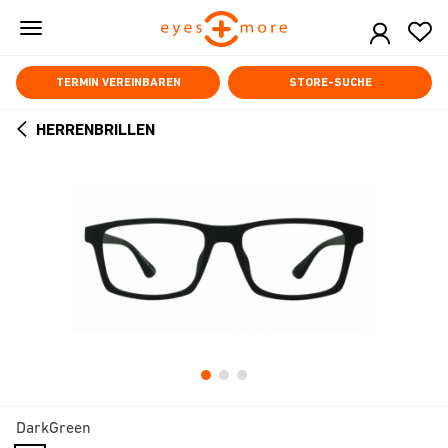
Skip
to
main
content
TERMIN VEREINBAREN
STORE-SUCHE
HERRENBRILLEN
ARROW
BACK
DarkGreen