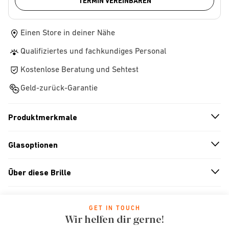
TERMIN VEREINBAREN
Einen Store in deiner Nähe
Qualifiziertes und fachkundiges Personal
Kostenlose Beratung und Sehtest
Geld-zurück-Garantie
Produktmerkmale
n
A
r
r
o
w
i
c
o
Glasoptionen
n
A
r
r
o
w
i
c
o
Über diese Brille
n
A
r
r
o
w
i
c
o
GET IN TOUCH
Wir helfen dir gerne!