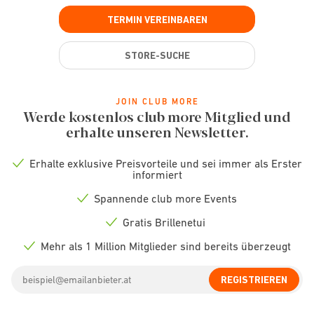
TERMIN VEREINBAREN
STORE-SUCHE
JOIN CLUB MORE
Werde kostenlos club more Mitglied und
erhalte unseren Newsletter.
Erhalte exklusive Preisvorteile und sei immer als Erster
Check
informiert
icon
Spannende club more Events
Check
icon
Gratis Brillenetui
Check
icon
Mehr als 1 Million Mitglieder sind bereits überzeugt
Check
icon
Email
REGISTRIEREN
address