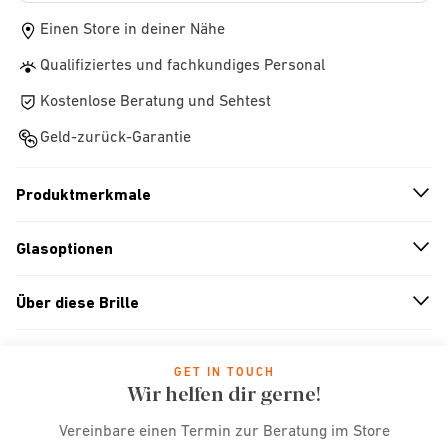
Einen Store in deiner Nähe
Qualifiziertes und fachkundiges Personal
Kostenlose Beratung und Sehtest
Geld-zurück-Garantie
Produktmerkmale
n
A
r
r
o
w
i
c
o
Glasoptionen
n
A
r
r
o
w
i
c
o
Über diese Brille
n
A
r
r
o
w
i
c
o
GET IN TOUCH
Wir helfen dir gerne!
Vereinbare einen Termin zur Beratung im Store