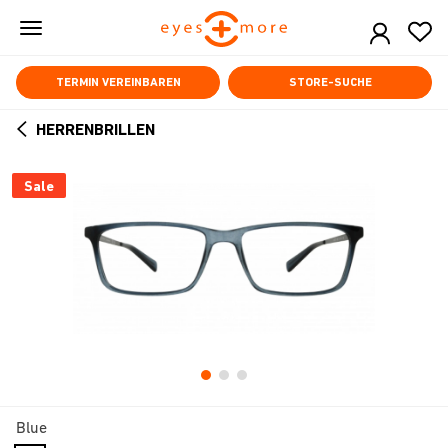
Skip
to
main
content
TERMIN VEREINBAREN
STORE-SUCHE
HERRENBRILLEN
ARROW
BACK
Sale
Blue