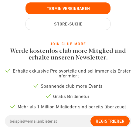
TERMIN VEREINBAREN
STORE-SUCHE
JOIN CLUB MORE
Werde kostenlos club more Mitglied und
erhalte unseren Newsletter.
Erhalte exklusive Preisvorteile und sei immer als Erster
Check
informiert
icon
Spannende club more Events
Check
icon
Gratis Brillenetui
Check
icon
Mehr als 1 Million Mitglieder sind bereits überzeugt
Check
icon
Email
REGISTRIEREN
address