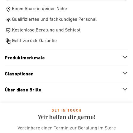
Einen Store in deiner Nähe
Qualifiziertes und fachkundiges Personal
Kostenlose Beratung und Sehtest
Geld-zurück-Garantie
Produktmerkmale
n
A
r
r
o
w
i
c
o
Glasoptionen
n
A
r
r
o
w
i
c
o
Über diese Brille
n
A
r
r
o
w
i
c
o
GET IN TOUCH
Wir helfen dir gerne!
Vereinbare einen Termin zur Beratung im Store