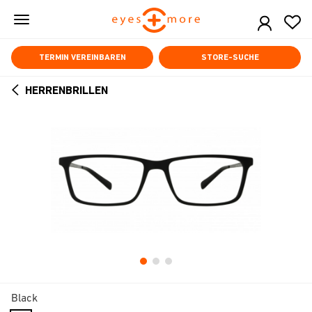
Skip
to
main
content
TERMIN VEREINBAREN
STORE-SUCHE
HERRENBRILLEN
ARROW
BACK
Black