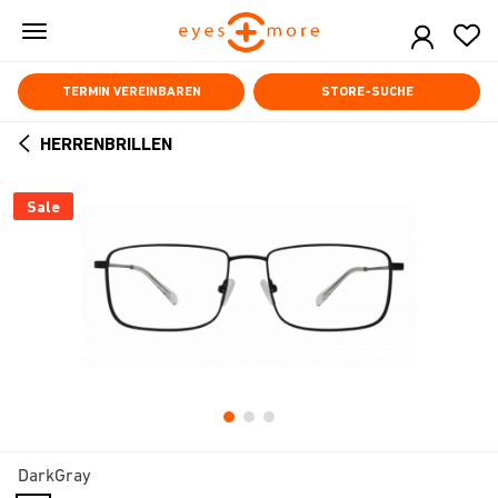
Skip
to
main
content
TERMIN VEREINBAREN
STORE-SUCHE
HERRENBRILLEN
ARROW
BACK
Sale
DarkGray