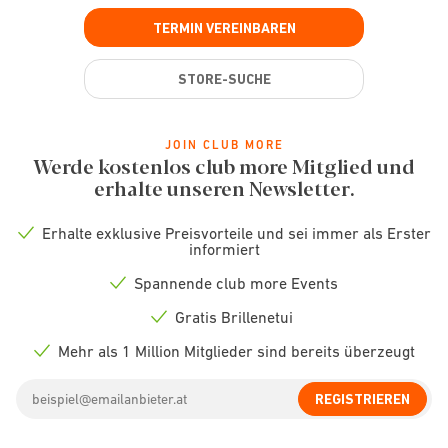
TERMIN VEREINBAREN
STORE-SUCHE
JOIN CLUB MORE
Werde kostenlos club more Mitglied und
erhalte unseren Newsletter.
Erhalte exklusive Preisvorteile und sei immer als Erster
Check
informiert
icon
Spannende club more Events
Check
icon
Gratis Brillenetui
Check
icon
Mehr als 1 Million Mitglieder sind bereits überzeugt
Check
icon
Email
REGISTRIEREN
address