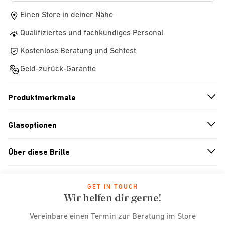
Einen Store in deiner Nähe
Qualifiziertes und fachkundiges Personal
Kostenlose Beratung und Sehtest
Geld-zurück-Garantie
Produktmerkmale
n
A
r
r
o
w
i
c
o
Glasoptionen
n
A
r
r
o
w
i
c
o
Über diese Brille
n
A
r
r
o
w
i
c
o
GET IN TOUCH
Wir helfen dir gerne!
Vereinbare einen Termin zur Beratung im Store