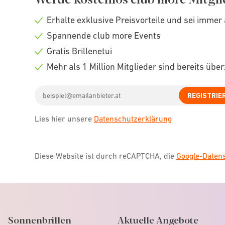
Erhalte exklusive Preisvorteile und sei immer 
Check
Spannende club more Events
icon
Check
Gratis Brillenetui
icon
Check
Mehr als 1 Million Mitglieder sind bereits übe
icon
Check
Email
icon
REGISTRIE
address
Lies hier unsere
Datenschutzerklärung
Diese Website ist durch reCAPTCHA, die
Google-Date
Sonnenbrillen
Aktuelle Angebote