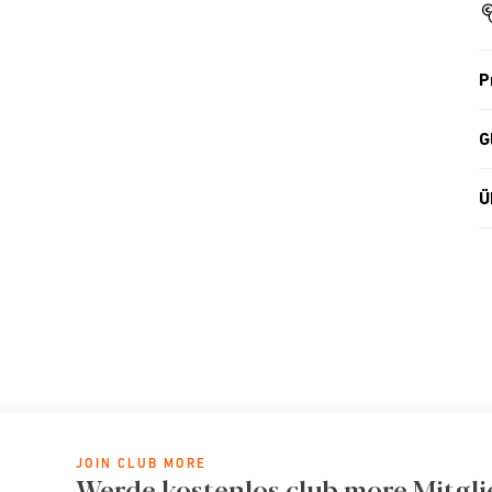
P
G
Ü
JOIN CLUB MORE
Werde kostenlos club more Mitgli