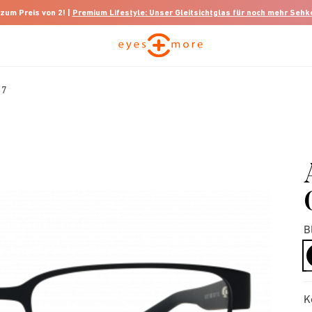
 zum Preis von 2! |
Premium Lifestyle: Unser Gleitsichtglas für noch mehr Seh
17
B
K