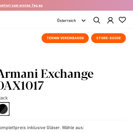
komfort vom ersten Tag an
Search
Products
TERMIN VEREINBAREN
STORE-SUCHE
Armani Exchange
0AX1017
lack
selected
omplettpreis inklusive Gläser. Wähle aus: