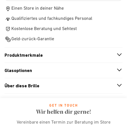
Einen Store in deiner Nähe
Qualifiziertes und fachkundiges Personal
Kostenlose Beratung und Sehtest
Geld-zurück-Garantie
Produktmerkmale
n
A
r
r
o
w
i
c
o
Glasoptionen
n
A
r
r
o
w
i
c
o
Über diese Brille
n
A
r
r
o
w
i
c
o
GET IN TOUCH
Wir helfen dir gerne!
Vereinbare einen Termin zur Beratung im Store