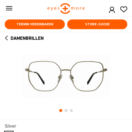
Skip
to
main
content
TERMIN VEREINBAREN
STORE-SUCHE
DAMENBRILLEN
ARROW
BACK
Silver