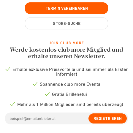
TERMIN VEREINBAREN
STORE-SUCHE
JOIN CLUB MORE
Werde kostenlos club more Mitglied und
erhalte unseren Newsletter.
Erhalte exklusive Preisvorteile und sei immer als Erster
Check
informiert
icon
Spannende club more Events
Check
icon
Gratis Brillenetui
Check
icon
Mehr als 1 Million Mitglieder sind bereits überzeugt
Check
icon
Email
REGISTRIEREN
address