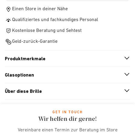
Einen Store in deiner Nähe
Qualifiziertes und fachkundiges Personal
Kostenlose Beratung und Sehtest
Geld-zurück-Garantie
Produktmerkmale
n
A
r
r
o
w
i
c
o
Glasoptionen
n
A
r
r
o
w
i
c
o
Über diese Brille
n
A
r
r
o
w
i
c
o
GET IN TOUCH
Wir helfen dir gerne!
Vereinbare einen Termin zur Beratung im Store