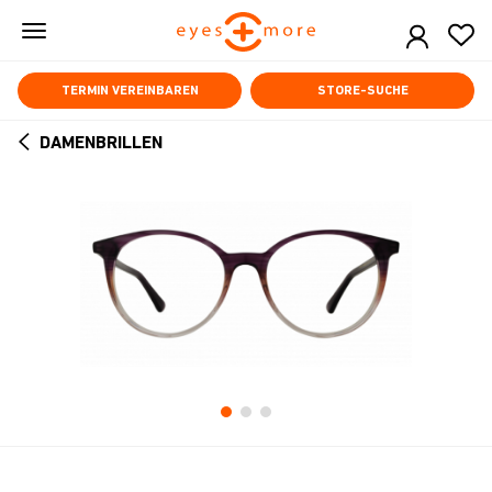
Skip
to
main
content
TERMIN VEREINBAREN
STORE-SUCHE
DAMENBRILLEN
ARROW
BACK