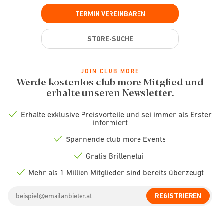
TERMIN VEREINBAREN
STORE-SUCHE
JOIN CLUB MORE
Werde kostenlos club more Mitglied und
erhalte unseren Newsletter.
Erhalte exklusive Preisvorteile und sei immer als Erster
Check
informiert
icon
Spannende club more Events
Check
icon
Gratis Brillenetui
Check
icon
Mehr als 1 Million Mitglieder sind bereits überzeugt
Check
icon
Email
REGISTRIEREN
address