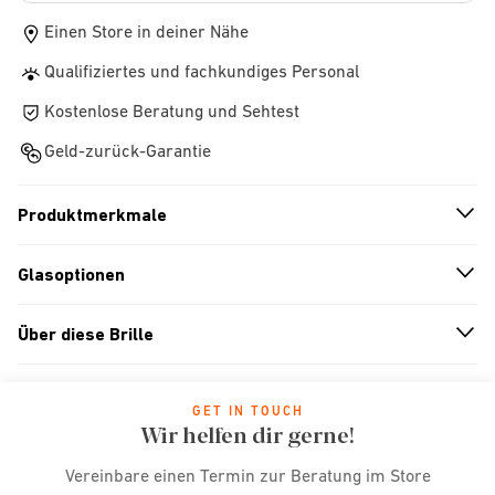
Einen Store in deiner Nähe
Qualifiziertes und fachkundiges Personal
Kostenlose Beratung und Sehtest
Geld-zurück-Garantie
Produktmerkmale
n
A
r
r
o
w
i
c
o
Glasoptionen
n
A
r
r
o
w
i
c
o
Über diese Brille
n
A
r
r
o
w
i
c
o
GET IN TOUCH
Wir helfen dir gerne!
Vereinbare einen Termin zur Beratung im Store