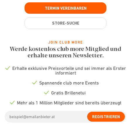
TERMIN VEREINBAREN
STORE-SUCHE
JOIN CLUB MORE
Werde kostenlos club more Mitglied und
erhalte unseren Newsletter.
Erhalte exklusive Preisvorteile und sei immer als Erster
Check
informiert
icon
Spannende club more Events
Check
icon
Gratis Brillenetui
Check
icon
Mehr als 1 Million Mitglieder sind bereits überzeugt
Check
icon
Email
REGISTRIEREN
address