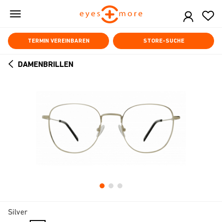
Skip
to
main
content
TERMIN VEREINBAREN
STORE-SUCHE
DAMENBRILLEN
ARROW
BACK
Silver