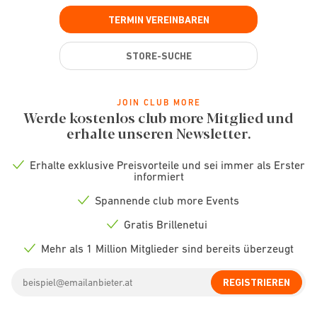
TERMIN VEREINBAREN
STORE-SUCHE
JOIN CLUB MORE
Werde kostenlos club more Mitglied und
erhalte unseren Newsletter.
Erhalte exklusive Preisvorteile und sei immer als Erster
Check
informiert
icon
Spannende club more Events
Check
icon
Gratis Brillenetui
Check
icon
Mehr als 1 Million Mitglieder sind bereits überzeugt
Check
icon
Email
REGISTRIEREN
address