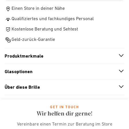
Einen Store in deiner Nähe
Qualifiziertes und fachkundiges Personal
Kostenlose Beratung und Sehtest
Geld-zurück-Garantie
Produktmerkmale
n
A
r
r
o
w
i
c
o
Glasoptionen
n
A
r
r
o
w
i
c
o
Über diese Brille
n
A
r
r
o
w
i
c
o
GET IN TOUCH
Wir helfen dir gerne!
Vereinbare einen Termin zur Beratung im Store