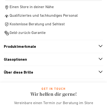
Einen Store in deiner Nähe
Qualifiziertes und fachkundiges Personal
Kostenlose Beratung und Sehtest
Geld-zurück-Garantie
Produktmerkmale
n
A
r
r
o
w
i
c
o
Glasoptionen
n
A
r
r
o
w
i
c
o
Über diese Brille
n
A
r
r
o
w
i
c
o
GET IN TOUCH
Wir helfen dir gerne!
Vereinbare einen Termin zur Beratung im Store