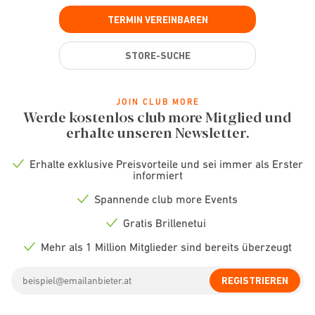
TERMIN VEREINBAREN
STORE-SUCHE
JOIN CLUB MORE
Werde kostenlos club more Mitglied und
erhalte unseren Newsletter.
Erhalte exklusive Preisvorteile und sei immer als Erster
Check
informiert
icon
Spannende club more Events
Check
icon
Gratis Brillenetui
Check
icon
Mehr als 1 Million Mitglieder sind bereits überzeugt
Check
icon
Email
REGISTRIEREN
address