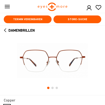
Skip
to
main
content
TERMIN VEREINBAREN
STORE-SUCHE
DAMENBRILLEN
ARROW
BACK
Copper