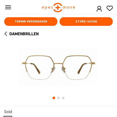
Skip
to
main
content
TERMIN VEREINBAREN
STORE-SUCHE
DAMENBRILLEN
ARROW
BACK
Gold