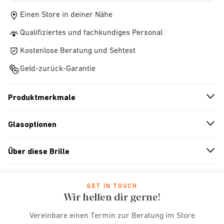
Einen Store in deiner Nähe
Qualifiziertes und fachkundiges Personal
Kostenlose Beratung und Sehtest
Geld-zurück-Garantie
Produktmerkmale
n
A
r
r
o
w
i
c
o
Glasoptionen
n
A
r
r
o
w
i
c
o
Über diese Brille
n
A
r
r
o
w
i
c
o
GET IN TOUCH
Wir helfen dir gerne!
Vereinbare einen Termin zur Beratung im Store