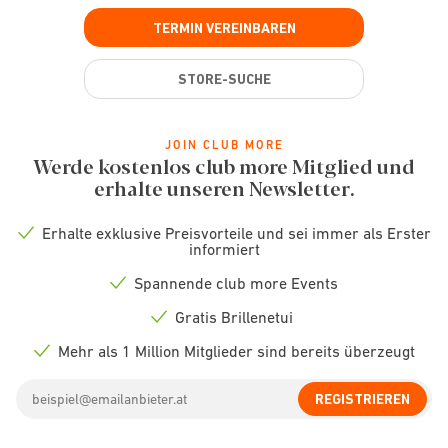
TERMIN VEREINBAREN
STORE-SUCHE
JOIN CLUB MORE
Werde kostenlos club more Mitglied und
erhalte unseren Newsletter.
Erhalte exklusive Preisvorteile und sei immer als Erster
Check
informiert
icon
Spannende club more Events
Check
icon
Gratis Brillenetui
Check
icon
Mehr als 1 Million Mitglieder sind bereits überzeugt
Check
icon
Email
REGISTRIEREN
address