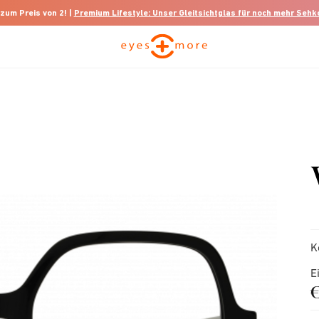
 zum Preis von 2! |
Premium Lifestyle: Unser Gleitsichtglas für noch mehr Seh
K
E