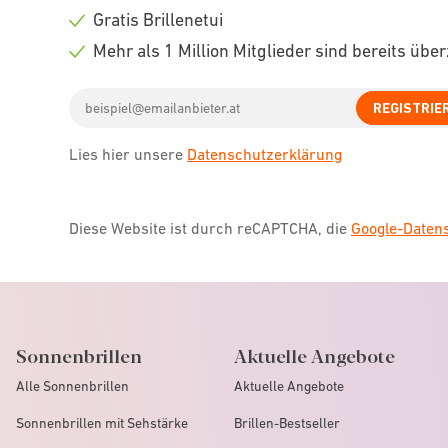
icon
Check
Gratis Brillenetui
icon
Check
Mehr als 1 Million Mitglieder sind bereits übe
icon
Check
Email
icon
REGISTRIE
address
Lies hier unsere
Datenschutzerklärung
Diese Website ist durch reCAPTCHA, die
Google-Date
Sonnenbrillen
Aktuelle Angebote
Alle Sonnenbrillen
Aktuelle Angebote
Sonnenbrillen mit Sehstärke
Brillen-Bestseller