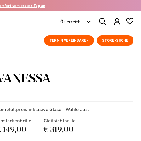
komfort vom ersten Tag an
Search
Products
TERMIN VEREINBAREN
STORE-SUCHE
VANESSA
omplettpreis inklusive Gläser. Wähle aus:
instärkenbrille
Gleitsichtbrille
€ 149,00
€ 319,00