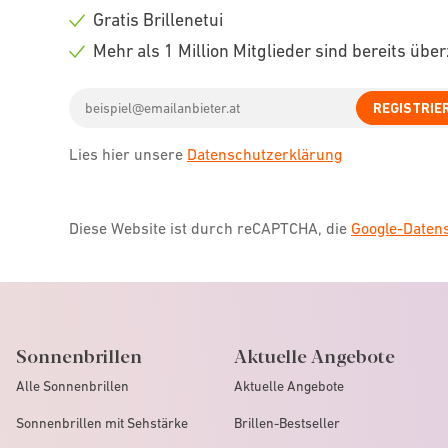
icon
Check
Gratis Brillenetui
icon
Check
Mehr als 1 Million Mitglieder sind bereits übe
icon
Check
Email
icon
REGISTRIE
address
Lies hier unsere
Datenschutzerklärung
Diese Website ist durch reCAPTCHA, die
Google-Date
Sonnenbrillen
Aktuelle Angebote
Alle Sonnenbrillen
Aktuelle Angebote
Sonnenbrillen mit Sehstärke
Brillen-Bestseller