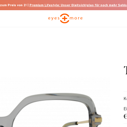
 zum Preis von 2! |
Premium Lifestyle: Unser Gleitsichtglas für noch mehr Seh
K
E