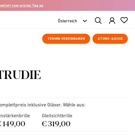
komfort vom ersten Tag an
Search
Products
TERMIN VEREINBAREN
STORE-SUCHE
TRUDIE
omplettpreis inklusive Gläser. Wähle aus:
instärkenbrille
Gleitsichtbrille
€ 149,00
€ 319,00