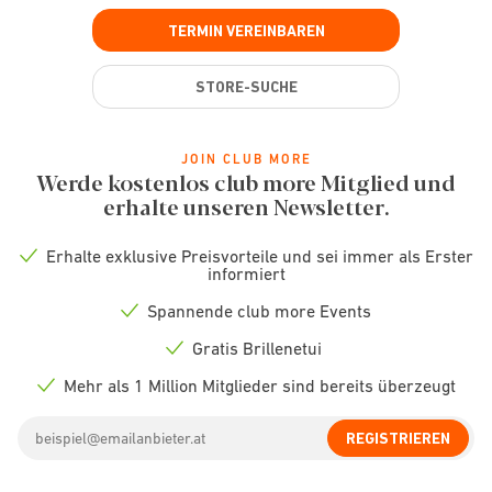
TERMIN VEREINBAREN
STORE-SUCHE
JOIN CLUB MORE
Werde kostenlos club more Mitglied und
erhalte unseren Newsletter.
Erhalte exklusive Preisvorteile und sei immer als Erster
Check
informiert
icon
Spannende club more Events
Check
icon
Gratis Brillenetui
Check
icon
Mehr als 1 Million Mitglieder sind bereits überzeugt
Check
icon
Email
REGISTRIEREN
address