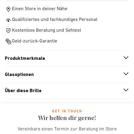
Einen Store in deiner Nähe
Qualifiziertes und fachkundiges Personal
Kostenlose Beratung und Sehtest
Geld-zurück-Garantie
Produktmerkmale
n
A
r
r
o
w
i
c
o
Glasoptionen
n
A
r
r
o
w
i
c
o
Über diese Brille
n
A
r
r
o
w
i
c
o
GET IN TOUCH
Wir helfen dir gerne!
Vereinbare einen Termin zur Beratung im Store