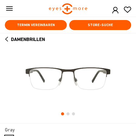
Skip
to
main
content
TERMIN VEREINBAREN
STORE-SUCHE
DAMENBRILLEN
ARROW
BACK
Gray