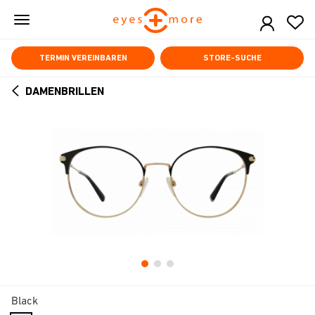
Skip
to
main
content
TERMIN VEREINBAREN
STORE-SUCHE
DAMENBRILLEN
ARROW
BACK
Black