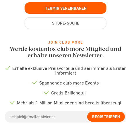
TERMIN VEREINBAREN
STORE-SUCHE
JOIN CLUB MORE
Werde kostenlos club more Mitglied und
erhalte unseren Newsletter.
Erhalte exklusive Preisvorteile und sei immer als Erster
Check
informiert
icon
Spannende club more Events
Check
icon
Gratis Brillenetui
Check
icon
Mehr als 1 Million Mitglieder sind bereits überzeugt
Check
icon
Email
REGISTRIEREN
address