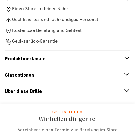
Einen Store in deiner Nähe
Qualifiziertes und fachkundiges Personal
Kostenlose Beratung und Sehtest
Geld-zurück-Garantie
Produktmerkmale
n
A
r
r
o
w
i
c
o
Glasoptionen
n
A
r
r
o
w
i
c
o
Über diese Brille
n
A
r
r
o
w
i
c
o
GET IN TOUCH
Wir helfen dir gerne!
Vereinbare einen Termin zur Beratung im Store