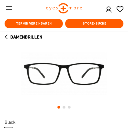
Skip
to
main
content
TERMIN VEREINBAREN
STORE-SUCHE
DAMENBRILLEN
ARROW
BACK
Black