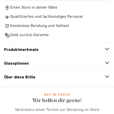
Einen Store in deiner Nähe
Qualifiziertes und fachkundiges Personal
Kostenlose Beratung und Sehtest
Geld-zurück-Garantie
Produktmerkmale
n
A
r
r
o
w
i
c
o
Glasoptionen
n
A
r
r
o
w
i
c
o
Über diese Brille
n
A
r
r
o
w
i
c
o
GET IN TOUCH
Wir helfen dir gerne!
Vereinbare einen Termin zur Beratung im Store