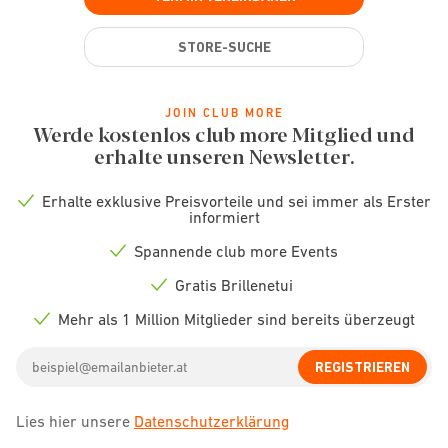
STORE-SUCHE
JOIN CLUB MORE
Werde kostenlos club more Mitglied und
erhalte unseren Newsletter.
Erhalte exklusive Preisvorteile und sei immer als Erster
Check
informiert
icon
Spannende club more Events
Check
icon
Gratis Brillenetui
Check
icon
Mehr als 1 Million Mitglieder sind bereits überzeugt
Check
icon
Email
REGISTRIEREN
address
Lies hier unsere
Datenschutzerklärung