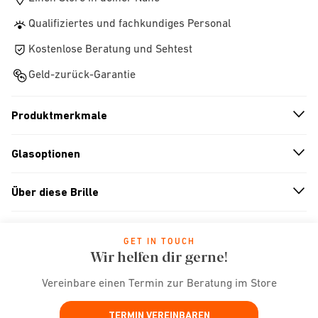
Qualifiziertes und fachkundiges Personal
Kostenlose Beratung und Sehtest
Geld-zurück-Garantie
Produktmerkmale
n
A
r
r
o
w
i
c
o
Glasoptionen
n
A
r
r
o
w
i
c
o
Über diese Brille
n
A
r
r
o
w
i
c
o
GET IN TOUCH
Wir helfen dir gerne!
Vereinbare einen Termin zur Beratung im Store
TERMIN VEREINBAREN