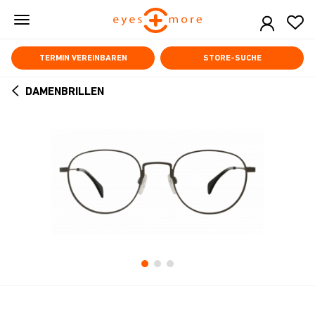
Skip
to
main
content
TERMIN VEREINBAREN
STORE-SUCHE
DAMENBRILLEN
ARROW
BACK