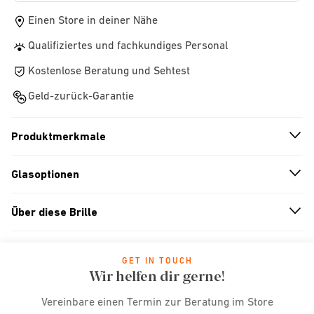
Einen Store in deiner Nähe
Qualifiziertes und fachkundiges Personal
Kostenlose Beratung und Sehtest
Geld-zurück-Garantie
Produktmerkmale
n
A
r
r
o
w
i
c
o
Glasoptionen
n
A
r
r
o
w
i
c
o
Über diese Brille
n
A
r
r
o
w
i
c
o
GET IN TOUCH
Wir helfen dir gerne!
Vereinbare einen Termin zur Beratung im Store