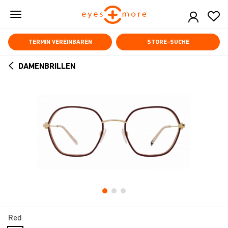
Skip
to
main
content
TERMIN VEREINBAREN
STORE-SUCHE
DAMENBRILLEN
ARROW
BACK
Red