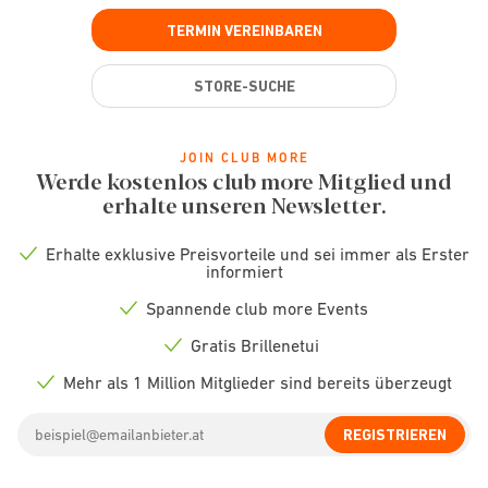
TERMIN VEREINBAREN
STORE-SUCHE
JOIN CLUB MORE
Werde kostenlos club more Mitglied und
erhalte unseren Newsletter.
Erhalte exklusive Preisvorteile und sei immer als Erster
Check
informiert
icon
Spannende club more Events
Check
icon
Gratis Brillenetui
Check
icon
Mehr als 1 Million Mitglieder sind bereits überzeugt
Check
icon
Email
REGISTRIEREN
address