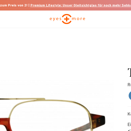
 zum Preis von 2! |
Premium Lifestyle: Unser Gleitsichtglas für noch mehr Seh
R
K
E