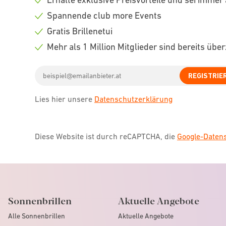
Check
Spannende club more Events
icon
Check
Gratis Brillenetui
icon
Check
Mehr als 1 Million Mitglieder sind bereits übe
icon
Check
Email
icon
REGISTRIE
address
Lies hier unsere
Datenschutzerklärung
Diese Website ist durch reCAPTCHA, die
Google-Date
Sonnenbrillen
Aktuelle Angebote
Alle Sonnenbrillen
Aktuelle Angebote