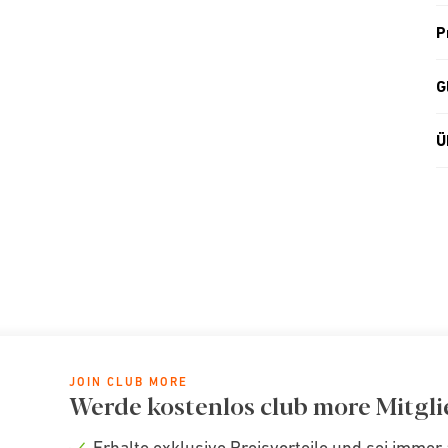
P
G
Ü
JOIN CLUB MORE
Werde kostenlos club more Mitgli
Erhalte exklusive Preisvorteile und sei immer 