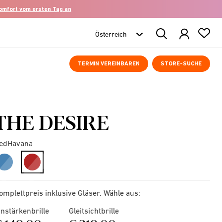
komfort vom ersten Tag an
Search
Products
TERMIN VEREINBAREN
STORE-SUCHE
THE DESIRE
edHavana
selected
omplettpreis inklusive Gläser. Wähle aus:
instärkenbrille
Gleitsichtbrille