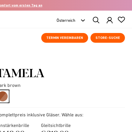
komfort vom ersten Tag an
Search
Products
TERMIN VEREINBAREN
STORE-SUCHE
TAMELA
ark brown
selected
omplettpreis inklusive Gläser. Wähle aus:
instärkenbrille
Gleitsichtbrille