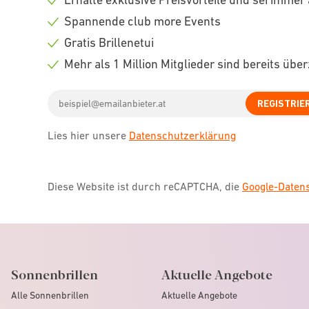
Check
Spannende club more Events
icon
Check
Gratis Brillenetui
icon
Check
Mehr als 1 Million Mitglieder sind bereits übe
icon
Check
Email
icon
REGISTRIE
address
Lies hier unsere
Datenschutzerklärung
Diese Website ist durch reCAPTCHA, die
Google-Date
Sonnenbrillen
Aktuelle Angebote
Alle Sonnenbrillen
Aktuelle Angebote