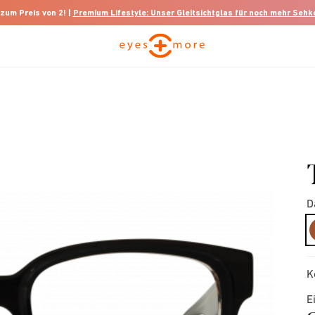
 zum Preis von 2! |
Premium Lifestyle: Unser Gleitsichtglas für noch mehr Seh
D
K
E