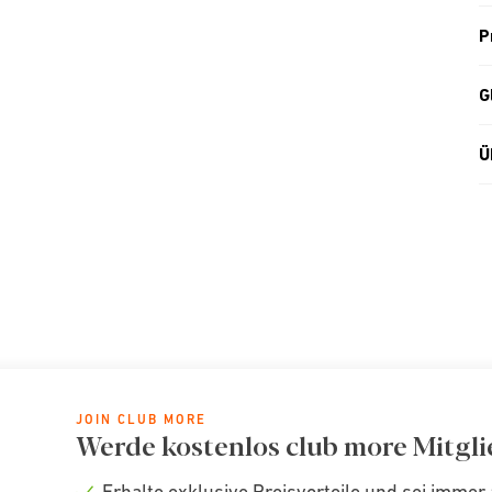
P
G
Ü
JOIN CLUB MORE
Werde kostenlos club more Mitgli
Erhalte exklusive Preisvorteile und sei immer 