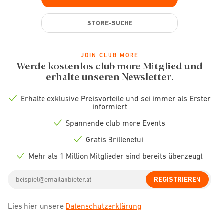
STORE-SUCHE
JOIN CLUB MORE
Werde kostenlos club more Mitglied und
erhalte unseren Newsletter.
Erhalte exklusive Preisvorteile und sei immer als Erster
Check
informiert
icon
Spannende club more Events
Check
icon
Gratis Brillenetui
Check
icon
Mehr als 1 Million Mitglieder sind bereits überzeugt
Check
icon
Email
REGISTRIEREN
address
Lies hier unsere
Datenschutzerklärung