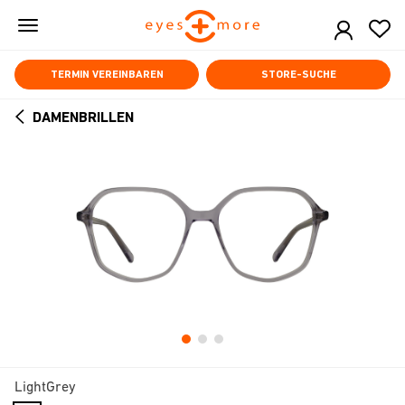
Skip
to
main
content
TERMIN VEREINBAREN
STORE-SUCHE
DAMENBRILLEN
ARROW
BACK
LightGrey