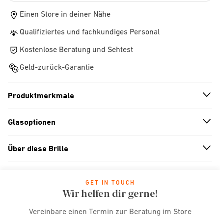
Einen Store in deiner Nähe
Qualifiziertes und fachkundiges Personal
Kostenlose Beratung und Sehtest
Geld-zurück-Garantie
Produktmerkmale
n
A
r
r
o
w
i
c
o
Glasoptionen
n
A
r
r
o
w
i
c
o
Über diese Brille
n
A
r
r
o
w
i
c
o
GET IN TOUCH
Wir helfen dir gerne!
Vereinbare einen Termin zur Beratung im Store