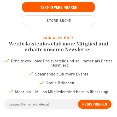
TERMIN VEREINBAREN
STORE-SUCHE
JOIN CLUB MORE
Werde kostenlos club more Mitglied und
erhalte unseren Newsletter.
Erhalte exklusive Preisvorteile und sei immer als Erster
Check
informiert
icon
Spannende club more Events
Check
icon
Gratis Brillenetui
Check
icon
Mehr als 1 Million Mitglieder sind bereits überzeugt
Check
icon
Email
REGISTRIEREN
address