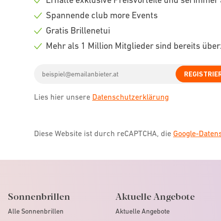
Check
Spannende club more Events
icon
Check
Gratis Brillenetui
icon
Check
Mehr als 1 Million Mitglieder sind bereits übe
icon
Check
Email
icon
REGISTRIE
address
Lies hier unsere
Datenschutzerklärung
Diese Website ist durch reCAPTCHA, die
Google-Date
Sonnenbrillen
Aktuelle Angebote
Alle Sonnenbrillen
Aktuelle Angebote