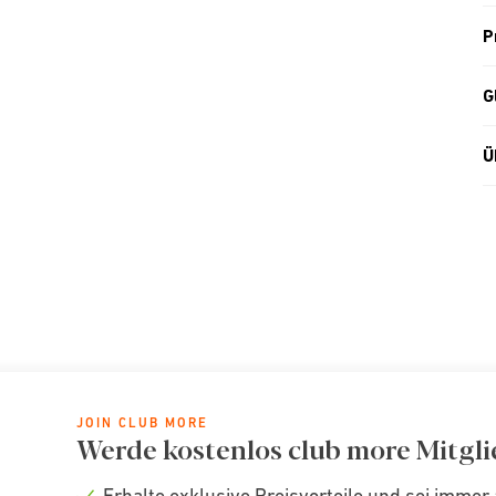
P
G
Ü
JOIN CLUB MORE
Werde kostenlos club more Mitgli
Erhalte exklusive Preisvorteile und sei immer 