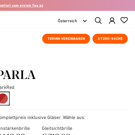
komfort vom ersten Tag an
Search
Products
TERMIN VEREINBAREN
STORE-SUCHE
PARLA
arkRed
selected
omplettpreis inklusive Gläser. Wähle aus:
instärkenbrille
Gleitsichtbrille