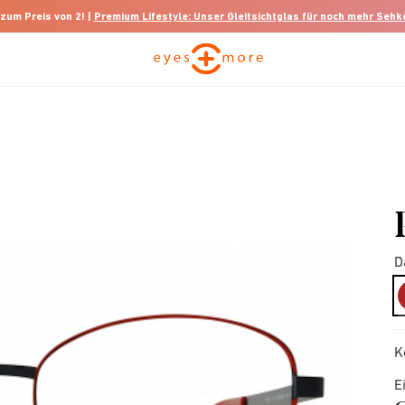
 zum Preis von 2! |
Premium Lifestyle: Unser Gleitsichtglas für noch mehr Seh
D
K
E