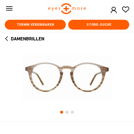
Skip
to
main
content
TERMIN VEREINBAREN
STORE-SUCHE
DAMENBRILLEN
ARROW
BACK