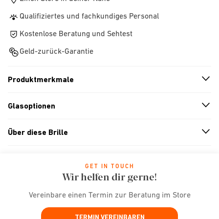
Qualifiziertes und fachkundiges Personal
Kostenlose Beratung und Sehtest
Geld-zurück-Garantie
Produktmerkmale
n
A
r
r
o
w
i
c
o
Glasoptionen
n
A
r
r
o
w
i
c
o
Über diese Brille
n
A
r
r
o
w
i
c
o
GET IN TOUCH
Wir helfen dir gerne!
Vereinbare einen Termin zur Beratung im Store
TERMIN VEREINBAREN