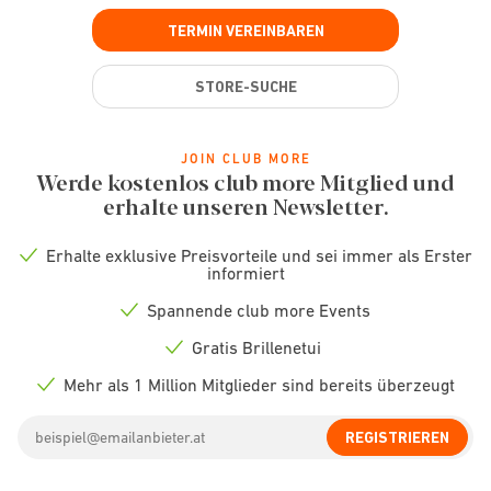
TERMIN VEREINBAREN
STORE-SUCHE
JOIN CLUB MORE
Werde kostenlos club more Mitglied und
erhalte unseren Newsletter.
Erhalte exklusive Preisvorteile und sei immer als Erster
Check
informiert
icon
Spannende club more Events
Check
icon
Gratis Brillenetui
Check
icon
Mehr als 1 Million Mitglieder sind bereits überzeugt
Check
icon
Email
REGISTRIEREN
address