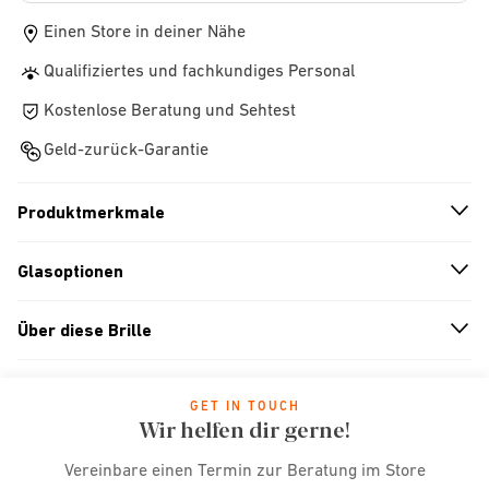
Einen Store in deiner Nähe
Qualifiziertes und fachkundiges Personal
Kostenlose Beratung und Sehtest
Geld-zurück-Garantie
Produktmerkmale
n
A
r
r
o
w
i
c
o
Glasoptionen
n
A
r
r
o
w
i
c
o
Über diese Brille
n
A
r
r
o
w
i
c
o
GET IN TOUCH
Wir helfen dir gerne!
Vereinbare einen Termin zur Beratung im Store