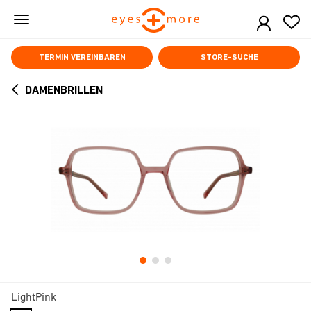
Skip
to
main
content
TERMIN VEREINBAREN
STORE-SUCHE
DAMENBRILLEN
ARROW
BACK
LightPink