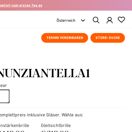
komfort vom ersten Tag an
Search
Products
TERMIN VEREINBAREN
STORE-SUCHE
NUNZIANTELLA1
lear
selected
omplettpreis inklusive Gläser. Wähle aus:
instärkenbrille
Gleitsichtbrille