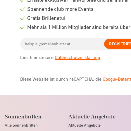
Check
Spannende club more Events
icon
Check
Gratis Brillenetui
icon
Check
Mehr als 1 Million Mitglieder sind bereits übe
icon
Check
Email
icon
REGISTRIE
address
Lies hier unsere
Datenschutzerklärung
Diese Website ist durch reCAPTCHA, die
Google-Date
Sonnenbrillen
Aktuelle Angebote
Alle Sonnenbrillen
Aktuelle Angebote