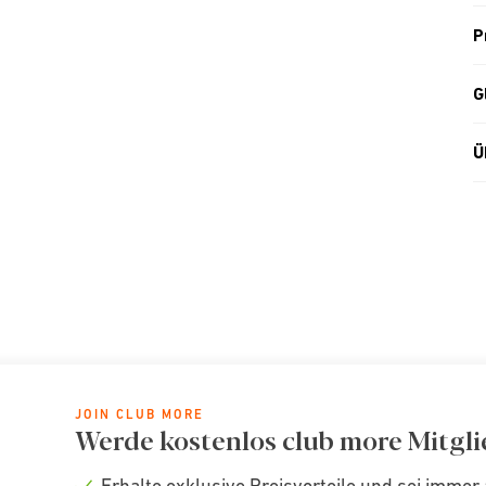
P
G
Ü
JOIN CLUB MORE
Werde kostenlos club more Mitgli
Erhalte exklusive Preisvorteile und sei immer 