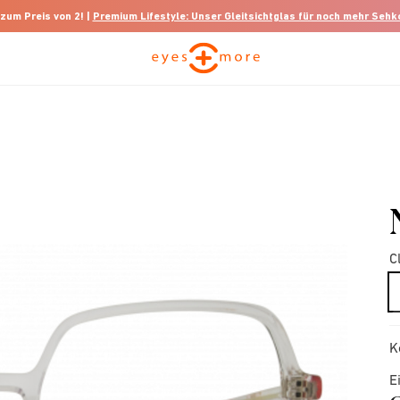
 zum Preis von 2! |
Premium Lifestyle: Unser Gleitsichtglas für noch mehr Seh
C
K
E