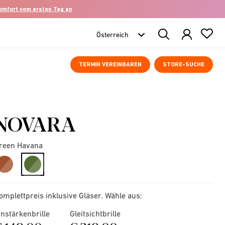
komfort vom ersten Tag an
Search
Products
TERMIN VEREINBAREN
STORE-SUCHE
NOVARA
reen Havana
selected
omplettpreis inklusive Gläser. Wähle aus:
instärkenbrille
Gleitsichtbrille