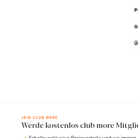
P
G
Ü
JOIN CLUB MORE
Werde kostenlos club more Mitgli
Erhalte exklusive Preisvorteile und sei immer 