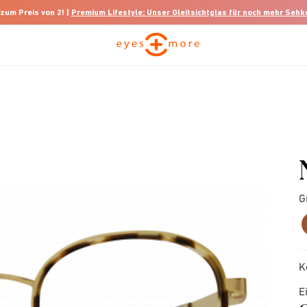
 zum Preis von 2! |
Premium Lifestyle: Unser Gleitsichtglas für noch mehr Seh
G
K
E