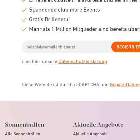
Check
Spannende club more Events
icon
Check
Gratis Brillenetui
icon
Check
Mehr als 1 Million Mitglieder sind bereits übe
icon
Check
Email
icon
REGISTRIE
address
Lies hier unsere
Datenschutzerklärung
Diese Website ist durch reCAPTCHA, die
Google-Date
Sonnenbrillen
Aktuelle Angebote
Alle Sonnenbrillen
Aktuelle Angebote