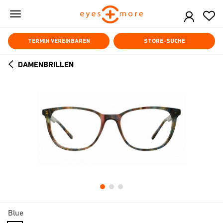
Skip
to
main
content
TERMIN VEREINBAREN
STORE-SUCHE
DAMENBRILLEN
ARROW
BACK
Blue