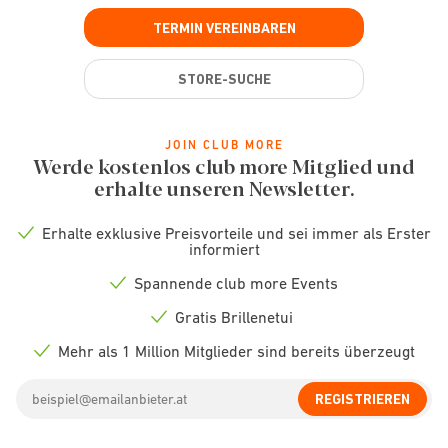
TERMIN VEREINBAREN
STORE-SUCHE
JOIN CLUB MORE
Werde kostenlos club more Mitglied und
erhalte unseren Newsletter.
Erhalte exklusive Preisvorteile und sei immer als Erster
Check
informiert
icon
Spannende club more Events
Check
icon
Gratis Brillenetui
Check
icon
Mehr als 1 Million Mitglieder sind bereits überzeugt
Check
icon
Email
REGISTRIEREN
address