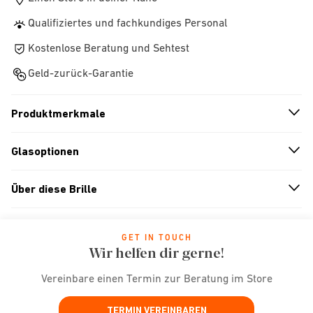
Qualifiziertes und fachkundiges Personal
Kostenlose Beratung und Sehtest
Geld-zurück-Garantie
Produktmerkmale
n
A
r
r
o
w
i
c
o
Glasoptionen
n
A
r
r
o
w
i
c
o
Über diese Brille
n
A
r
r
o
w
i
c
o
GET IN TOUCH
Wir helfen dir gerne!
Vereinbare einen Termin zur Beratung im Store
TERMIN VEREINBAREN