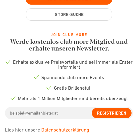
STORE-SUCHE
JOIN CLUB MORE
Werde kostenlos club more Mitglied und
erhalte unseren Newsletter.
Erhalte exklusive Preisvorteile und sei immer als Erster
Check
informiert
icon
Spannende club more Events
Check
icon
Gratis Brillenetui
Check
icon
Mehr als 1 Million Mitglieder sind bereits überzeugt
Check
icon
Email
REGISTRIEREN
address
Lies hier unsere
Datenschutzerklärung