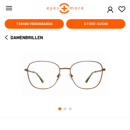
Skip
to
main
content
TERMIN VEREINBAREN
STORE-SUCHE
DAMENBRILLEN
ARROW
BACK