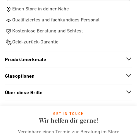
Einen Store in deiner Nähe
Qualifiziertes und fachkundiges Personal
Kostenlose Beratung und Sehtest
Geld-zurück-Garantie
Produktmerkmale
n
A
r
r
o
w
i
c
o
Glasoptionen
n
A
r
r
o
w
i
c
o
Über diese Brille
n
A
r
r
o
w
i
c
o
GET IN TOUCH
Wir helfen dir gerne!
Vereinbare einen Termin zur Beratung im Store