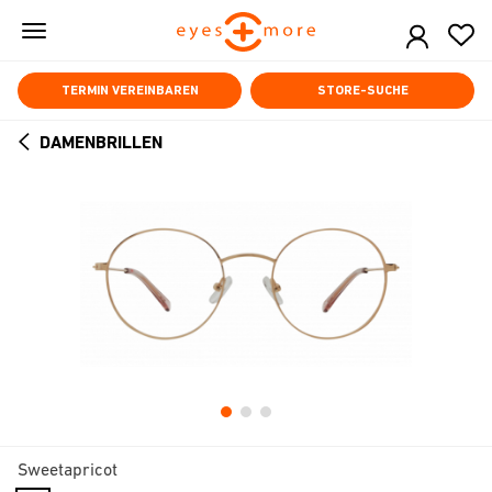
Skip
to
main
content
TERMIN VEREINBAREN
STORE-SUCHE
DAMENBRILLEN
ARROW
BACK
Sweetapricot