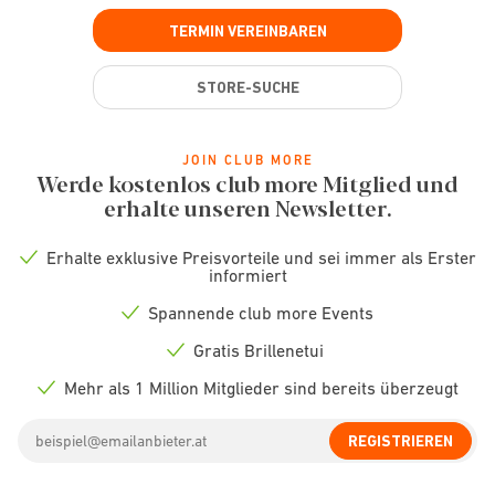
TERMIN VEREINBAREN
STORE-SUCHE
JOIN CLUB MORE
Werde kostenlos club more Mitglied und
erhalte unseren Newsletter.
Erhalte exklusive Preisvorteile und sei immer als Erster
Check
informiert
icon
Spannende club more Events
Check
icon
Gratis Brillenetui
Check
icon
Mehr als 1 Million Mitglieder sind bereits überzeugt
Check
icon
Email
REGISTRIEREN
address