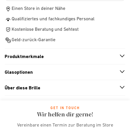
Einen Store in deiner Nähe
Qualifiziertes und fachkundiges Personal
Kostenlose Beratung und Sehtest
Geld-zurück-Garantie
Produktmerkmale
n
A
r
r
o
w
i
c
o
Glasoptionen
n
A
r
r
o
w
i
c
o
Über diese Brille
n
A
r
r
o
w
i
c
o
GET IN TOUCH
Wir helfen dir gerne!
Vereinbare einen Termin zur Beratung im Store