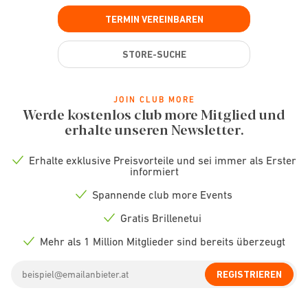
TERMIN VEREINBAREN
STORE-SUCHE
JOIN CLUB MORE
Werde kostenlos club more Mitglied und
erhalte unseren Newsletter.
Erhalte exklusive Preisvorteile und sei immer als Erster
Check
informiert
icon
Spannende club more Events
Check
icon
Gratis Brillenetui
Check
icon
Mehr als 1 Million Mitglieder sind bereits überzeugt
Check
icon
Email
REGISTRIEREN
address