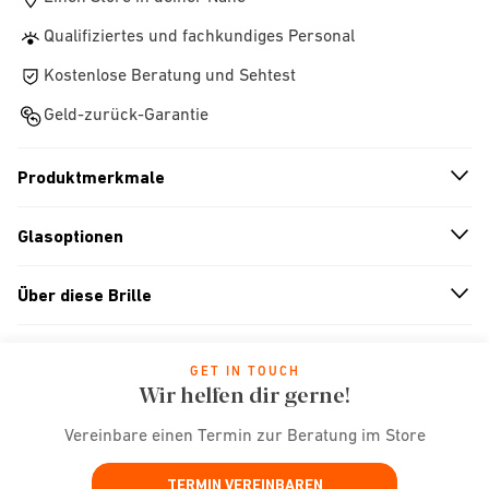
Qualifiziertes und fachkundiges Personal
Kostenlose Beratung und Sehtest
Geld-zurück-Garantie
Produktmerkmale
n
A
r
r
o
w
i
c
o
Glasoptionen
n
A
r
r
o
w
i
c
o
Über diese Brille
n
A
r
r
o
w
i
c
o
GET IN TOUCH
Wir helfen dir gerne!
Vereinbare einen Termin zur Beratung im Store
TERMIN VEREINBAREN