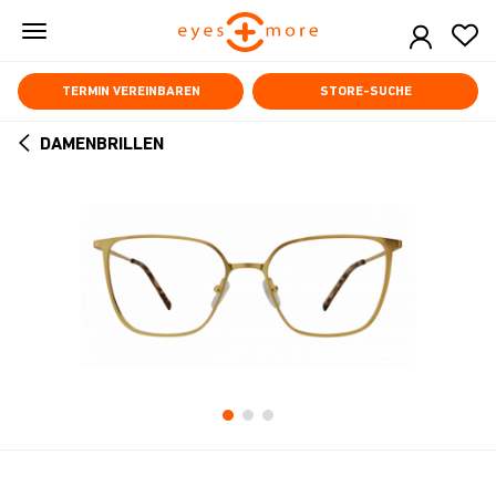
Skip
to
main
content
TERMIN VEREINBAREN
STORE-SUCHE
DAMENBRILLEN
ARROW
BACK