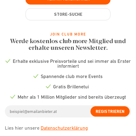
STORE-SUCHE
JOIN CLUB MORE
Werde kostenlos club more Mitglied und
erhalte unseren Newsletter.
Erhalte exklusive Preisvorteile und sei immer als Erster
Check
informiert
icon
Spannende club more Events
Check
icon
Gratis Brillenetui
Check
icon
Mehr als 1 Million Mitglieder sind bereits überzeugt
Check
icon
Email
REGISTRIEREN
address
Lies hier unsere
Datenschutzerklärung