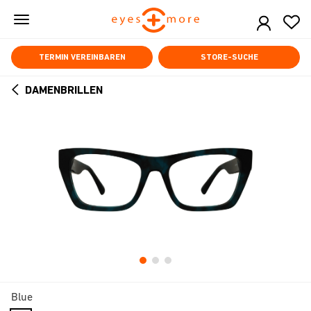
Skip
to
main
content
TERMIN VEREINBAREN
STORE-SUCHE
DAMENBRILLEN
ARROW
BACK
Blue