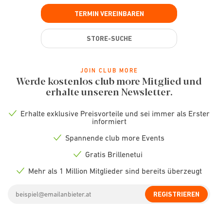
TERMIN VEREINBAREN
STORE-SUCHE
JOIN CLUB MORE
Werde kostenlos club more Mitglied und
erhalte unseren Newsletter.
Erhalte exklusive Preisvorteile und sei immer als Erster
Check
informiert
icon
Spannende club more Events
Check
icon
Gratis Brillenetui
Check
icon
Mehr als 1 Million Mitglieder sind bereits überzeugt
Check
icon
Email
REGISTRIEREN
address