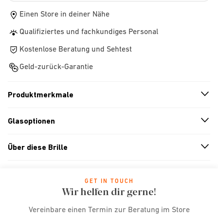
Einen Store in deiner Nähe
Qualifiziertes und fachkundiges Personal
Kostenlose Beratung und Sehtest
Geld-zurück-Garantie
Produktmerkmale
n
A
r
r
o
w
i
c
o
Glasoptionen
n
A
r
r
o
w
i
c
o
Über diese Brille
n
A
r
r
o
w
i
c
o
GET IN TOUCH
Wir helfen dir gerne!
Vereinbare einen Termin zur Beratung im Store