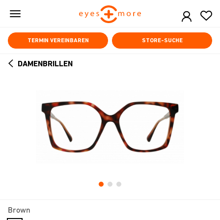
Skip
to
main
content
TERMIN VEREINBAREN
STORE-SUCHE
DAMENBRILLEN
ARROW
BACK
Brown