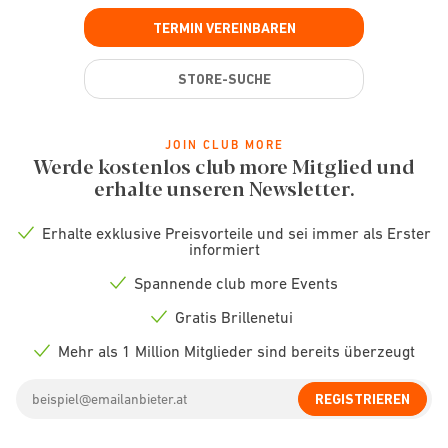
TERMIN VEREINBAREN
STORE-SUCHE
JOIN CLUB MORE
Werde kostenlos club more Mitglied und
erhalte unseren Newsletter.
Erhalte exklusive Preisvorteile und sei immer als Erster
Check
informiert
icon
Spannende club more Events
Check
icon
Gratis Brillenetui
Check
icon
Mehr als 1 Million Mitglieder sind bereits überzeugt
Check
icon
Email
REGISTRIEREN
address