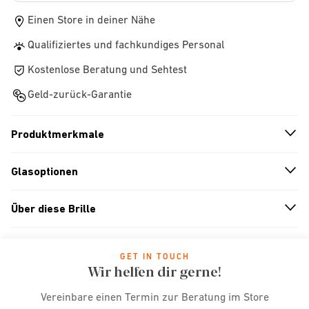
Einen Store in deiner Nähe
Qualifiziertes und fachkundiges Personal
Kostenlose Beratung und Sehtest
Geld-zurück-Garantie
Produktmerkmale
n
A
r
r
o
w
i
c
o
Glasoptionen
n
A
r
r
o
w
i
c
o
Über diese Brille
n
A
r
r
o
w
i
c
o
GET IN TOUCH
Wir helfen dir gerne!
Vereinbare einen Termin zur Beratung im Store