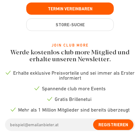
TERMIN VEREINBAREN
STORE-SUCHE
JOIN CLUB MORE
Werde kostenlos club more Mitglied und
erhalte unseren Newsletter.
Erhalte exklusive Preisvorteile und sei immer als Erster
Check
informiert
icon
Spannende club more Events
Check
icon
Gratis Brillenetui
Check
icon
Mehr als 1 Million Mitglieder sind bereits überzeugt
Check
icon
Email
REGISTRIEREN
address