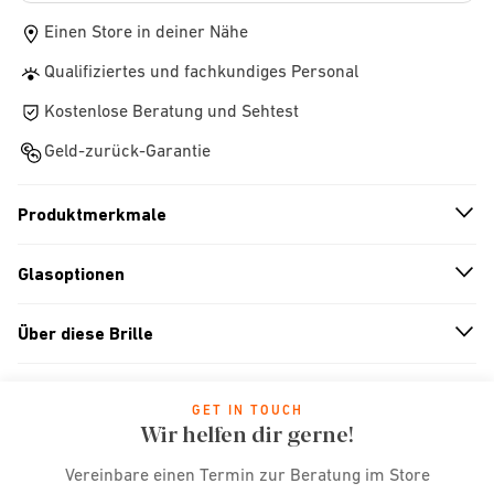
Einen Store in deiner Nähe
Qualifiziertes und fachkundiges Personal
Kostenlose Beratung und Sehtest
Geld-zurück-Garantie
Produktmerkmale
n
A
r
r
o
w
i
c
o
Glasoptionen
n
A
r
r
o
w
i
c
o
Über diese Brille
n
A
r
r
o
w
i
c
o
GET IN TOUCH
Wir helfen dir gerne!
Vereinbare einen Termin zur Beratung im Store