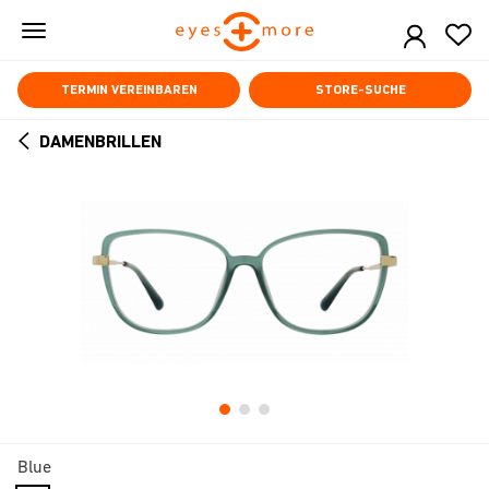
Skip
to
main
content
TERMIN VEREINBAREN
STORE-SUCHE
DAMENBRILLEN
ARROW
BACK
Blue