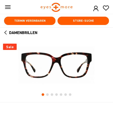
Skip
to
main
content
TERMIN VEREINBAREN
STORE-SUCHE
DAMENBRILLEN
ARROW
BACK
Sale