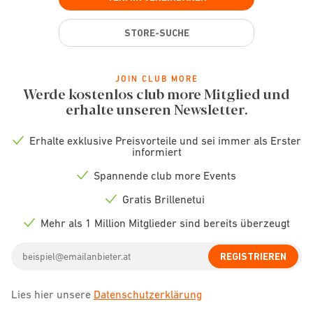
STORE-SUCHE
JOIN CLUB MORE
Werde kostenlos club more Mitglied und
erhalte unseren Newsletter.
Erhalte exklusive Preisvorteile und sei immer als Erster
Check
informiert
icon
Spannende club more Events
Check
icon
Gratis Brillenetui
Check
icon
Mehr als 1 Million Mitglieder sind bereits überzeugt
Check
icon
Email
REGISTRIEREN
address
Lies hier unsere
Datenschutzerklärung