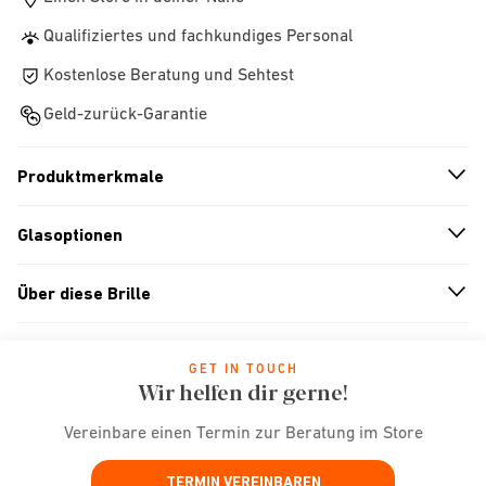
Qualifiziertes und fachkundiges Personal
Kostenlose Beratung und Sehtest
Geld-zurück-Garantie
Produktmerkmale
n
A
r
r
o
w
i
c
o
Glasoptionen
n
A
r
r
o
w
i
c
o
Über diese Brille
n
A
r
r
o
w
i
c
o
GET IN TOUCH
Wir helfen dir gerne!
Vereinbare einen Termin zur Beratung im Store
TERMIN VEREINBAREN