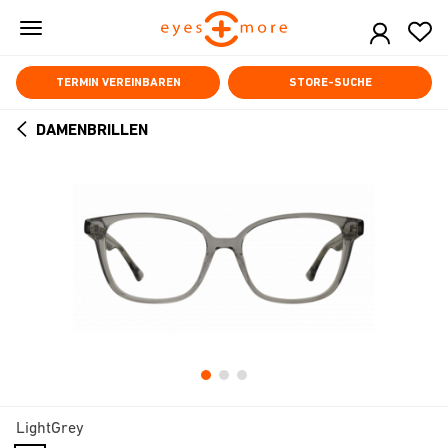
Skip
to
main
content
TERMIN VEREINBAREN
STORE-SUCHE
DAMENBRILLEN
ARROW
BACK
LightGrey