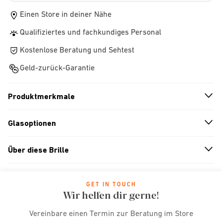
Einen Store in deiner Nähe
Qualifiziertes und fachkundiges Personal
Kostenlose Beratung und Sehtest
Geld-zurück-Garantie
Produktmerkmale
n
A
r
r
o
w
i
c
o
Glasoptionen
n
A
r
r
o
w
i
c
o
Über diese Brille
n
A
r
r
o
w
i
c
o
GET IN TOUCH
Wir helfen dir gerne!
Vereinbare einen Termin zur Beratung im Store