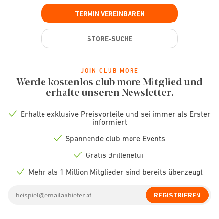
TERMIN VEREINBAREN
STORE-SUCHE
JOIN CLUB MORE
Werde kostenlos club more Mitglied und
erhalte unseren Newsletter.
Erhalte exklusive Preisvorteile und sei immer als Erster
Check
informiert
icon
Spannende club more Events
Check
icon
Gratis Brillenetui
Check
icon
Mehr als 1 Million Mitglieder sind bereits überzeugt
Check
icon
Email
REGISTRIEREN
address