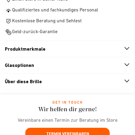
Qualifiziertes und fachkundiges Personal
Kostenlose Beratung und Sehtest
Geld-zurück-Garantie
Produktmerkmale
n
A
r
r
o
w
i
c
o
Glasoptionen
n
A
r
r
o
w
i
c
o
Über diese Brille
n
A
r
r
o
w
i
c
o
GET IN TOUCH
Wir helfen dir gerne!
Vereinbare einen Termin zur Beratung im Store
TERMIN VEREINBAREN