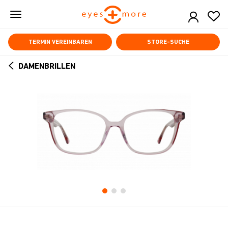
Skip
to
main
content
TERMIN VEREINBAREN
STORE-SUCHE
DAMENBRILLEN
ARROW
BACK