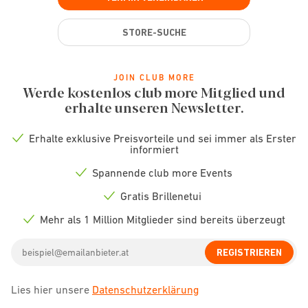
STORE-SUCHE
JOIN CLUB MORE
Werde kostenlos club more Mitglied und
erhalte unseren Newsletter.
Erhalte exklusive Preisvorteile und sei immer als Erster
Check
informiert
icon
Spannende club more Events
Check
icon
Gratis Brillenetui
Check
icon
Mehr als 1 Million Mitglieder sind bereits überzeugt
Check
icon
Email
REGISTRIEREN
address
Lies hier unsere
Datenschutzerklärung