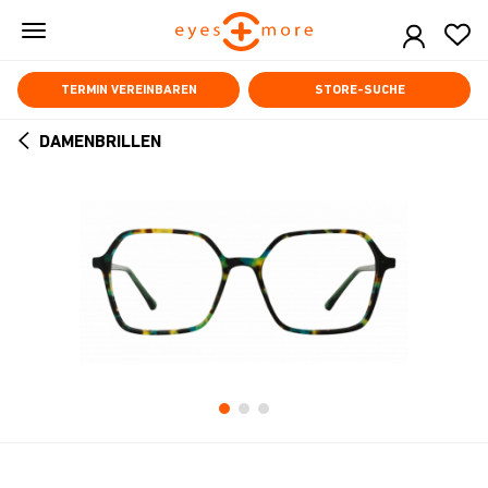
Skip
to
main
content
TERMIN VEREINBAREN
STORE-SUCHE
DAMENBRILLEN
ARROW
BACK