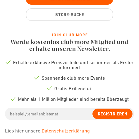
STORE-SUCHE
JOIN CLUB MORE
Werde kostenlos club more Mitglied und
erhalte unseren Newsletter.
Erhalte exklusive Preisvorteile und sei immer als Erster
Check
informiert
icon
Spannende club more Events
Check
icon
Gratis Brillenetui
Check
icon
Mehr als 1 Million Mitglieder sind bereits überzeugt
Check
icon
Email
REGISTRIEREN
address
Lies hier unsere
Datenschutzerklärung