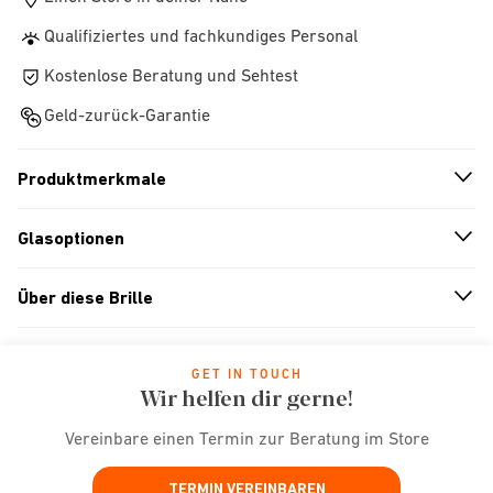
Qualifiziertes und fachkundiges Personal
Kostenlose Beratung und Sehtest
Geld-zurück-Garantie
Produktmerkmale
n
A
r
r
o
w
i
c
o
Glasoptionen
n
A
r
r
o
w
i
c
o
Über diese Brille
n
A
r
r
o
w
i
c
o
GET IN TOUCH
Wir helfen dir gerne!
Vereinbare einen Termin zur Beratung im Store
TERMIN VEREINBAREN