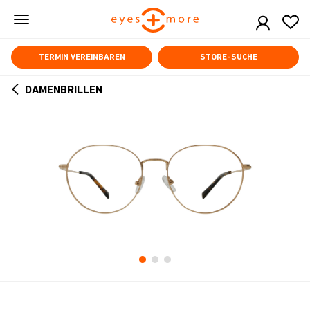
Skip
to
main
content
TERMIN VEREINBAREN
STORE-SUCHE
DAMENBRILLEN
ARROW
BACK