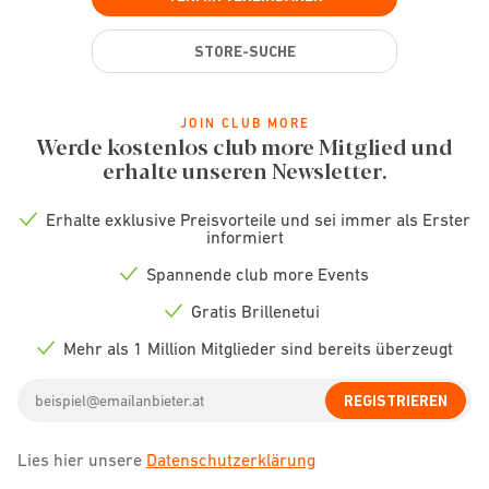
STORE-SUCHE
JOIN CLUB MORE
Werde kostenlos club more Mitglied und
erhalte unseren Newsletter.
Erhalte exklusive Preisvorteile und sei immer als Erster
Check
informiert
icon
Spannende club more Events
Check
icon
Gratis Brillenetui
Check
icon
Mehr als 1 Million Mitglieder sind bereits überzeugt
Check
icon
Email
REGISTRIEREN
address
Lies hier unsere
Datenschutzerklärung