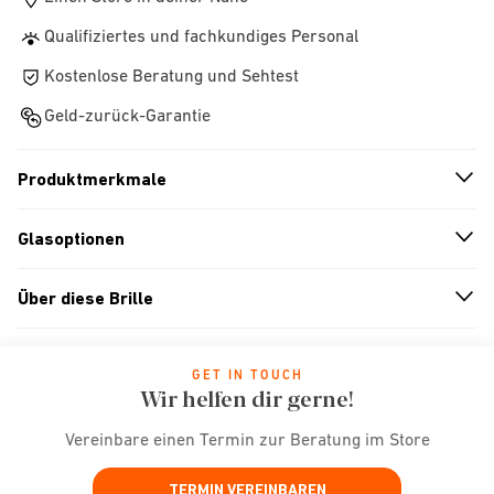
Qualifiziertes und fachkundiges Personal
Kostenlose Beratung und Sehtest
Geld-zurück-Garantie
Produktmerkmale
n
A
r
r
o
w
i
c
o
Glasoptionen
n
A
r
r
o
w
i
c
o
Über diese Brille
n
A
r
r
o
w
i
c
o
GET IN TOUCH
Wir helfen dir gerne!
Vereinbare einen Termin zur Beratung im Store
TERMIN VEREINBAREN